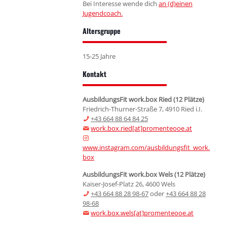
Bei Interesse wende dich
an (d)einen
Jugendcoach.
Altersgruppe
15-25 Jahre
Kontakt
AusbildungsFit work.box Ried (
12 Plätze)
Friedrich-Thurner-Straße 7, 4910 Ried i.I.
+43
664 88 64 84 25
work.box.ried[at]promenteooe.at
www.instagram.com/ausbildungsfit_work.
box
AusbildungsFit work.box Wels (
12 Plätze)
Kaiser-Josef-Platz 26, 4600 Wels
+43 664 88 28 98-67
oder
+43 664 88 28
98-68
work.box.wels[at]promenteooe.at