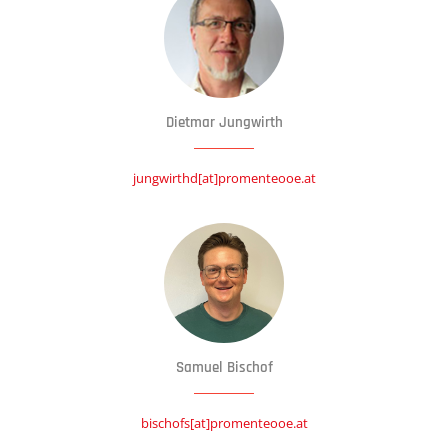
Dietmar Jungwirth
jungwirthd[at]promenteooe.at
Samuel Bischof
bischofs[at]promenteooe.at