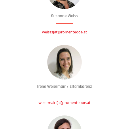
Susanne Weiss
weisss[at]promenteooe.at
Irene Weiermair / Elternkarenz
weiermairi[at]promenteooe.at