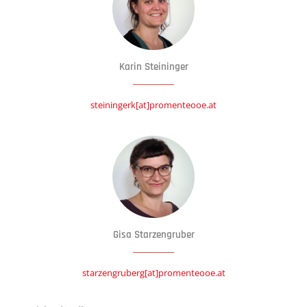
Karin Steininger
steiningerk[at]promenteooe.at
Gisa Starzengruber
starzengruberg[at]promenteooe.at