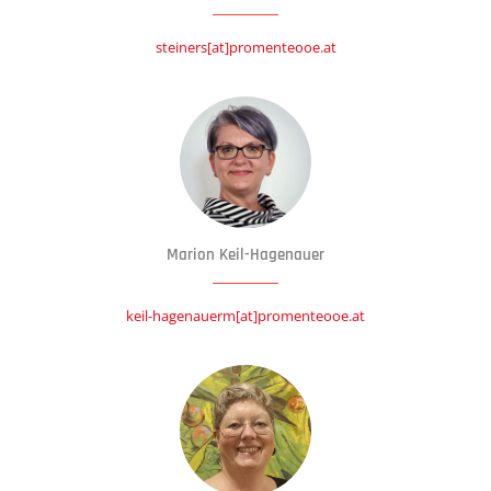
steiners[at]promenteooe.at
Marion Keil-Hagenauer
keil-hagenauerm[at]promenteooe.at