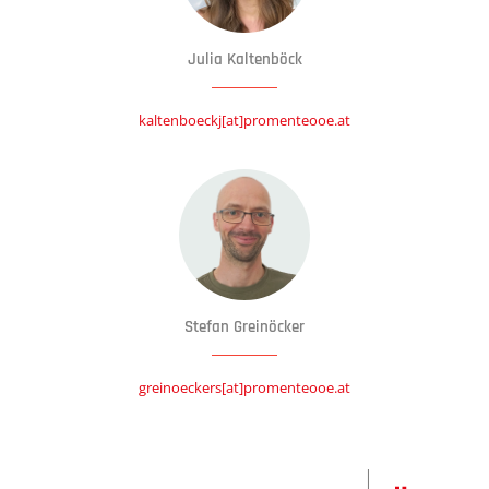
Julia Kaltenböck
kaltenboeckj[at]promenteooe.at
Stefan Greinöcker
greinoeckers[at]promenteooe.at