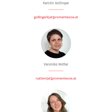
Kerstin Gollinger
gollingerk[at]promenteooe.at
Veronika Natter
natterv[at]promenteooe.at