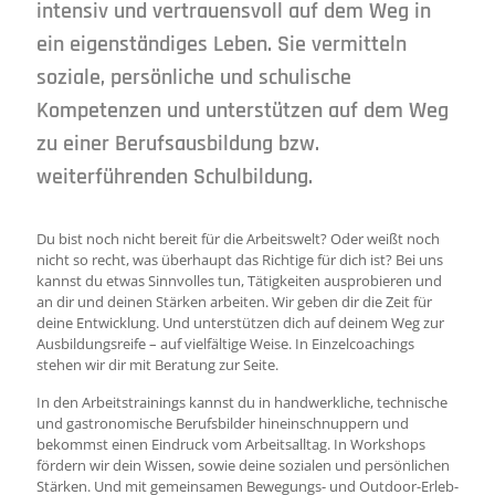
intensiv und vertrauensvoll auf dem Weg in
ein eigen­stän­diges Leben. Sie vermitteln
soziale, persönliche und schulische
Kompetenzen und unterstützen auf dem Weg
zu einer Berufsausbildung bzw.
weiterführenden Schul­bildung.
Du bist noch nicht bereit für die Arbeitswelt? Oder weißt noch
nicht so recht, was überhaupt das Rich­tige für dich ist? Bei uns
kannst du etwas Sinnvolles tun, Tätigkeiten ausprobieren und
an dir und deinen Stärken arbeiten. Wir geben dir die Zeit für
deine Ent­wicklung. Und unterstützen dich auf deinem Weg zur
Ausbildungsreife – auf vielfältige Weise. In Ein­zelcoachings
stehen wir dir mit Beratung zur Seite.
In den Arbeitstrainings kannst du in hand­werk­liche, technische
und gastronomische Berufs­bilder hinein­schnuppern und
bekommst einen Ein­druck vom Ar­beitsalltag. In Workshops
fördern wir dein Wissen, sowie deine sozialen und persön­lichen
Stärken. Und mit gemeinsamen Bewegungs- und Outdoor-Erleb­