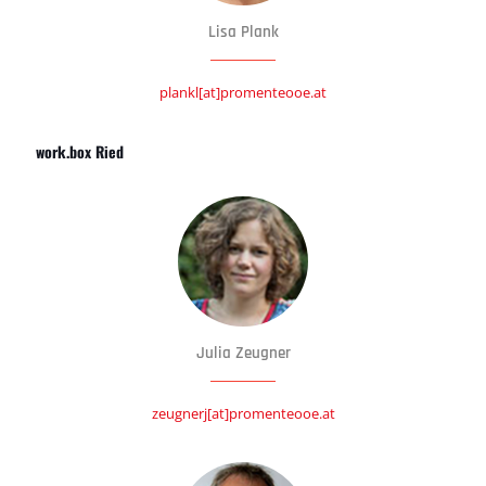
Lisa Plank
plankl[at]promenteooe.at
work.box Ried
Julia Zeugner
zeugnerj[at]promenteooe.at