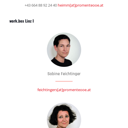
+43 664 88 92 24 40
heimm[at]promenteooe.at
work.box Linz I
Sabine Feichtinger
feichtingers[at]promenteooe.at