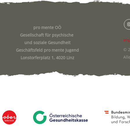
pro mente OÖ
Gesellschaft für psychische
Im
und soziale Gesundheit
© 2
Geschäftsfeld pro mente Jugend
All
Lonstorferplatz 1, 4020 Linz