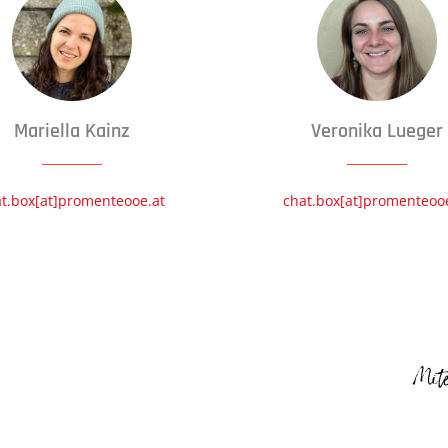
Mariella Kainz
Veronika Lueger
t.box[at]promenteooe.at
chat.box[at]promenteoo