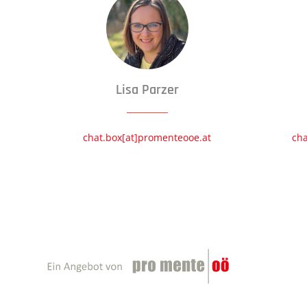
Lisa Parzer
chat.box[at]promenteooe.at
cha