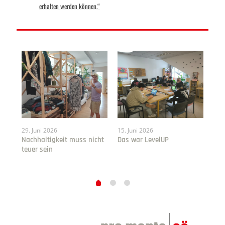
erhalten werden können.“
29. Juni 2026
15. Juni 2026
30.
te
Nachhaltigkeit muss nicht
Das war LevelUP
Den
teuer sein
Ber