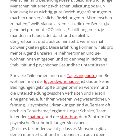
Menschen mit einer psy­chisch­en Be­last­ung oder Er­
krank­ung ist es wich­tig, gute Beziehungs­er­fahrun­gen zu
ma­chen und ver­läss­liche Beziehungen zu Mit­men­schen
zu haben,“ weiß Manuela Nemesch, die den Be­reich Ju­
gend bei pro mente OÖ leitet. „Es hilft unge­mein, je­
man­den zu hab­en, der da ist und da bleibt,
der greif­bar ist und auch zu mir steht, wenn es mal
Schwie­rig­keiten gibt. Diese Er­fahr­ung können wir als pro
mente Jugend un­seren Teilnehmer:innen und Be­
wohner:innen mitgeben und so den Weg in Rich­tung
Stabilität und psychischer Gesundheit unterstützen.“
Für viele Teilnehmer:innen der
Tages­ange­bote
und Be­
wohner:innen der
Jugend­wohn­häuser
ist das an keine
Be­ding­ungen ge­knüpf­te „an­ge­nommen werden” und
die Un­ter­scheidung zwi­schen Ver­hal­ten und Per­son
eine ganz neue, für ihren wei­teren Weg wesent­liche Er­
fahrung. „Psy­chi­sche Er­krank­ungen sind außer­dem oft
noch ein Tabu­thema,“ er­gänzt Holger Schaller, Team­
leiter der
chat.box
und der
start.box
, dem Zen­trum für
psy­chi­sche Ge­sund­heit jun­ger Men­schen.
„Da ist es be­son­ders wicht­ig, dass es Men­schen gibt,
denen man ver­traut und mit denen man auch über