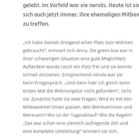
gelebt. Im Vorfeld war sie nervös. Heute ist si
sich auch jetzt immer, ihre ehemaligen Mitbe
zu treffen.
„Ich habe damals dringend einen Platz zum Wohnen
gebraucht“, erinnert sich Anna. Die green.box war in
ihrer schwierigen Situation eine gute Möglichkeit.
Außerdem wurde rasch ein Platz frei und sie konnte
schnell einziehen. Entsprechend nervös war sie
beim Erstgespräch. „Und dann hab’ ich gleich beim
ersten Mal die Wohnungstür nicht gefunden!“, lacht
sie. Zu­nächst hatte sie viele Fragen: Wird es mit den
Mitbe­wohner:innen passen, den Be­treuerinnen und
Be­treu­ern? Wie ist der Tagesablauf? Wie die Regeln?
„Das war schon eine ziemlich aufregende Zeit und
eine kom­plette Umstellung!“ erinnert sie sich.