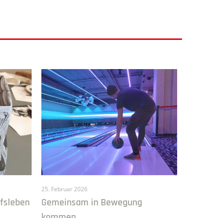
25. Februar 2026
12. Januar 
fsleben
Gemeinsam in Bewegung
„Veränd
kommen
wirklic