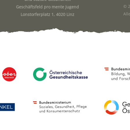
© 2
Geschäftsfeld pro mente Jugend
All
Lonstorferplatz 1, 4020 Linz