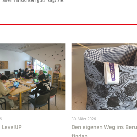
allen Hinsichten gut!“ sagt sie.
26
30. März 2026
 LevelUP
Den eigenen Weg ins Beru
finden