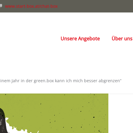
www.start-box.at/chat-box
Unsere Angebote
Über uns
inem Jahr in der green.box kann ich mich besser abgrenzen“