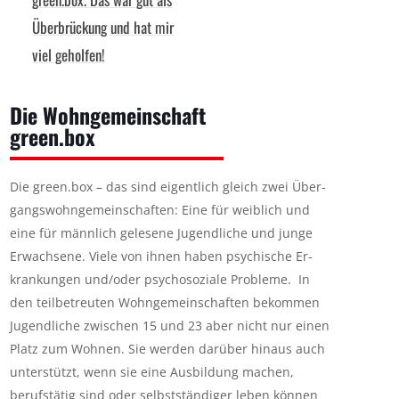
Überbrückung und hat mir
viel geholfen!
Die Wohngemeinschaft
green.box
Die green.box – das sind eigentlich gleich zwei Über­
gangswohngemeinschaften: Eine für wei­blich und
eine für männ­lich ge­le­sene Ju­gend­liche und junge
Erwach­sene. Viele von ihnen haben psy­chische Er­
kran­kungen und/oder psy­cho­so­ziale Probleme.
In
den teil­be­treu­ten Wohn­ge­mein­schaften bekommen
Ju­gend­liche zwisc­hen 15 und 23 aber nicht nur einen
Platz zum Wohnen. Sie werden da­rü­ber hi­naus auch
unter­stützt, wenn sie eine Ausbildung machen,
berufstätig sind oder selbst­stän­diger leben können