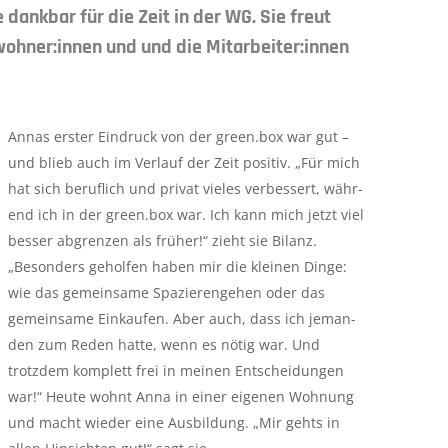
e dankbar für die Zeit in der WG. Sie freut
wohner:innen und und die Mitarbeiter:innen
Annas erster Eindruck von der green.box war gut –
und blieb auch im Verlauf der Zeit positiv. „Für mich
hat sich beruflich und privat vieles ver­bes­sert, währ­
end ich in der green.box war. Ich kann mich jetzt viel
besser abgren­zen als früher!“ zieht sie Bilanz.
„Beson­ders geholfen haben mir die kleinen Dinge:
wie das ge­mein­same Spazierengehen oder das
gemein­same Ein­kaufen. Aber auch, dass ich je­man­
den zum Reden hatte, wenn es nötig war. Und
trotzdem kom­plett frei in meinen Entscheidungen
war!“ Heute wohnt Anna in einer eigenen Wohnung
und macht wie­der eine Aus­bildung. „Mir gehts in