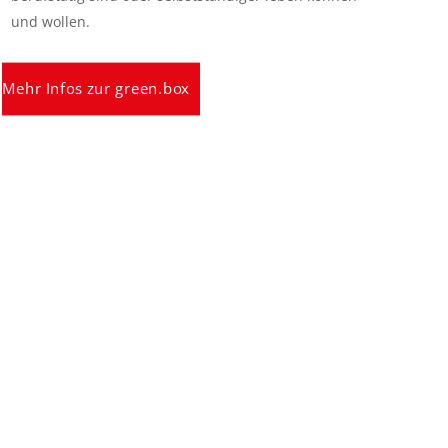
und wollen.
Mehr Infos zur green.box