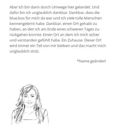
Aber ich bin dann durch Um­wege hier ge­lan­det. Und
dafür bin ich un­glau­blich dank­bar. Dank­bar, dass die
blue.box für mich da war und ich viele tolle Men­schen
kennen­ge­lernt habe. Dankbar, einen Ort ge­habt zu
haben, an den ich am Ende eines schwer­en Tages zu­
rück­gehen konnte. Einen Ort an dem ich mich sicher
und ver­stan­den ge­fühlt habe. Ein Zu­hause. Dieser Ort
wird immer ein Teil von mir blei­ben und das macht mich
un­glau­blich stolz.
*Name geändert