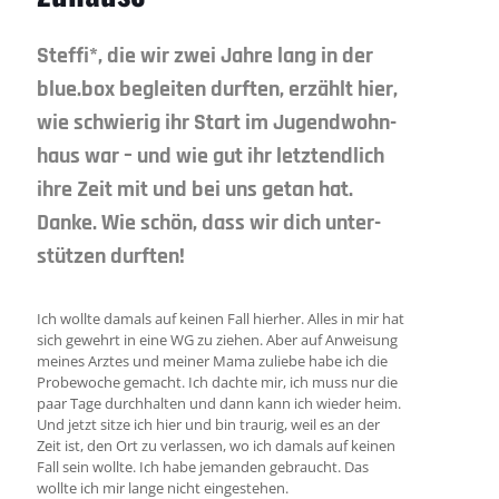
Steffi*, die wir zwei Jahre lang in der
blue.box be­glei­ten durf­ten, er­zählt hier,
wie schwier­ig ihr Start im Jugend­wohn­
haus war – und wie gut ihr letzt­end­lich
ihre Zeit mit und bei uns getan hat.
Danke. Wie schön, dass wir dich un­ter­
stüt­zen durften!
Ich wollte damals auf keinen Fall hier­her. Alles in mir hat
sich ge­wehrt in eine WG zu ziehen. Aber auf An­wei­sung
meines Arztes und meiner Mama zu­liebe habe ich die
Pro­be­woche ge­macht. Ich dachte mir, ich muss nur die
paar Tage durch­halten und dann kann ich wieder heim.
Und jetzt sitze ich hier und bin trau­rig, weil es an der
Zeit ist, den Ort zu ver­lassen, wo ich da­mals auf keinen
Fall sein wollte. Ich habe je­man­den ge­braucht. Das
wollte ich mir lange nicht ein­ge­stehen.