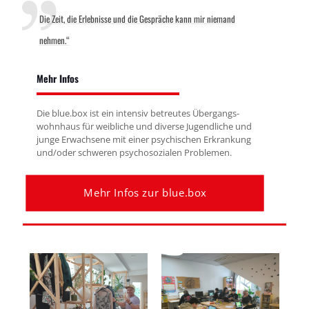
Die Zeit, die Erlebnisse und die Gespräche kann mir niemand
nehmen.“
Mehr Infos
Die blue.box ist ein inten­siv be­treu­tes Über­gangs­­
wohn­­haus für weib­liche und di­verse Jugend­­liche und
junge Er­wach­sene mit einer psy­chi­schen Er­krank­ung
und/oder schwe­r­en psy­cho­­so­zialen Pro­ble­men.
Mehr Infos zur blue.box