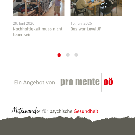
29. Juni 2026
15. Juni 2026
30.
te
Nachhaltigkeit muss nicht
Das war LevelUP
Den
teuer sein
Ber