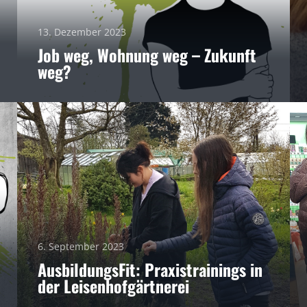
13. Dezember 2023
Job weg, Wohnung weg – Zukunft
weg?
6. September 2023
AusbildungsFit: Praxistrainings in
der Leisenhofgärtnerei