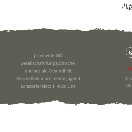
pro mente OÖ
Gesellschaft für psychische
Im
und soziale Gesundheit
© 2
Geschäftsfeld pro mente Jugend
All
Lonstorferplatz 1, 4020 Linz